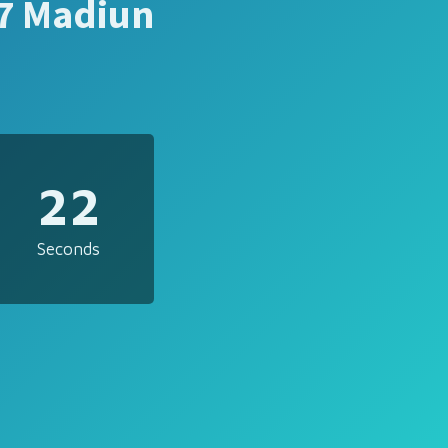
7 Madiun
22
Seconds