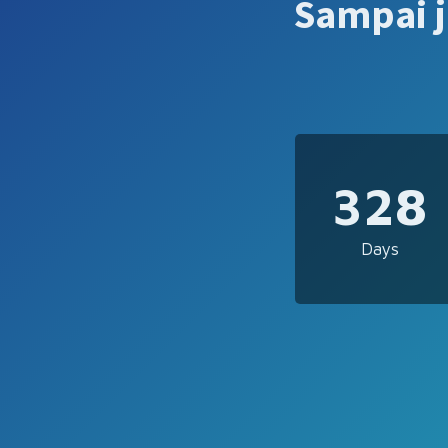
Sampai 
328
Days